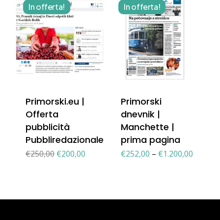
In offerta!
In offerta!
Primorski.eu |
Primorski
Offerta
dnevnik |
pubblicità
Manchette |
Pubbliredazionale
prima pagina
Il
Il
€
250,00
€
200,00
€
252,00
–
€
1.200,00
prezzo
prezzo
originale
attuale
era:
è:
€250,00.
€200,00.