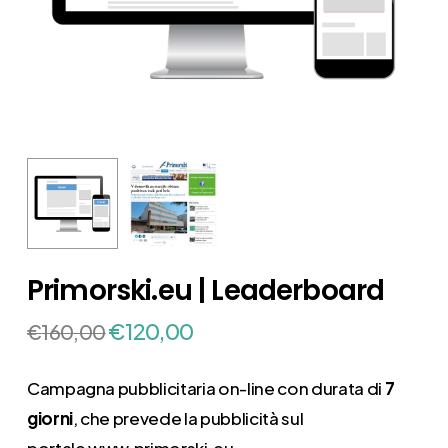
Primorski.eu | Leaderboard
Il
Il
€
120,00
€
160,00
prezzo
prezzo
originale
attuale
Campagna pubblicitaria on-line con durata di
7
era:
è:
giorni
, che prevede la pubblicità sul
€160,00.
€120,00.
portale
www.primorski.eu
.