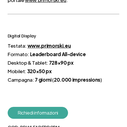
Digital Display
Testata:
www.primorski.eu
Formato:
Leaderboard All-device
Desktop & Tablet:
728×90 px
Mobilet:
320×50 px
Campagna:
7 giorni
(
20.000 impressions
)
Richiedi informazioni