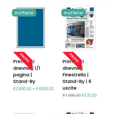
In offerta!
In offerta!
PROMO
PROMO
Primorski
Primorski
dnevnik | 1/1
dnevnik |
pagina |
Finestrella |
Stand-By
Stand-By | 6
uscite
€
2.800,00
–
€
4.800,00
Il
Il
€
1.080,00
€
570,00
prezzo
prezzo
originale
attuale
era:
è:
€1.080,00.
€570,00.