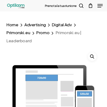
Men
Skip
Menu
Prenota la tua riunione
to
search
main
Home
Advertising
Digital Adv
content
Primorski.eu
Promo
Primorski.eu |
Leaderboard