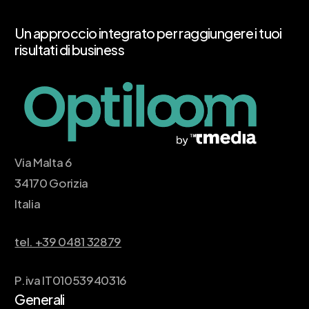
Un
approccio
integrato
per
raggiungere
i
tuoi
risultati
di
business
Via Malta 6
34170 Gorizia
Italia
tel. +39 0481 32879
P.iva IT01053940316
Generali