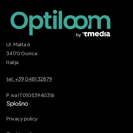
Ul. Malta 6
34170 Gorica
Italija
tel. +39 0481 32879
P.iva IT01053940316
Splošno
Privacy policy