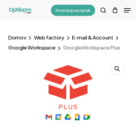
Skip
Menu
Men
Rezerviraj sestanek
to
search
main
content
Domov
Web factory
E-mail & Account
Google Workspace
GoogleWorkspace Plus