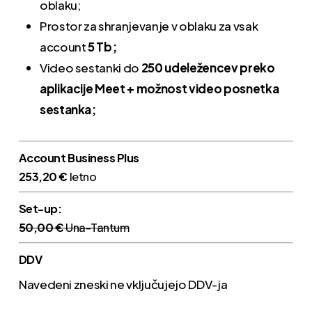
oblaku;
Prostor za shranjevanje v oblaku za vsak
account
5 Tb;
Video sestanki do
250 udeležencev preko
aplikacije Meet + možnost video posnetka
sestanka;
Account Business Plus
253,20 €
letno
Set-up:
50,00 €
Una-Tantum
DDV
Navedeni zneski ne vključujejo DDV-ja