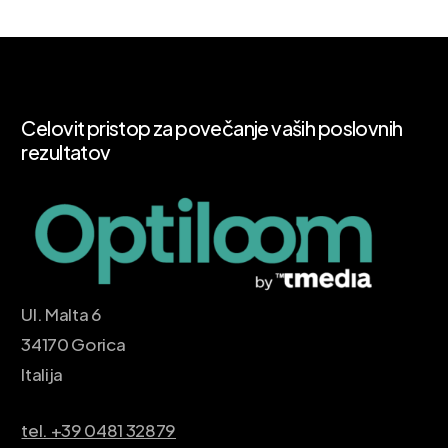
Celovit
pristop
za
povečanje
vaših
poslovnih
rezultatov
Ul. Malta 6
34170 Gorica
Italija
tel. +39 0481 32879