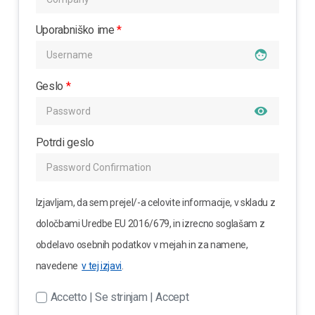
Uporabniško ime
*
face
Geslo
*
visibility
Potrdi geslo
Izjavljam, da sem prejel/-a celovite informacije, v skladu z
določbami Uredbe EU 2016/679, in izrecno soglašam z
obdelavo osebnih podatkov v mejah in za namene,
navedene
v tej izjavi
.
Accetto | Se strinjam | Accept