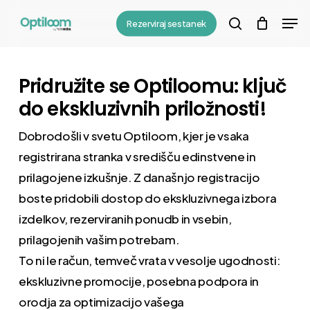
Skip
Menu
Men
Rezerviraj sestanek
to
search
main
content
Pridružite se Optiloomu: ključ
do ekskluzivnih priložnosti!
Dobrodošli v svetu Optiloom, kjer je vsaka
registrirana stranka v središču edinstvene in
prilagojene izkušnje. Z današnjo registracijo
boste pridobili dostop do ekskluzivnega izbora
izdelkov, rezerviranih ponudb in vsebin,
prilagojenih vašim potrebam.
To ni le račun, temveč vrata v vesolje ugodnosti:
ekskluzivne promocije, posebna podpora in
orodja za optimizacijo vašega