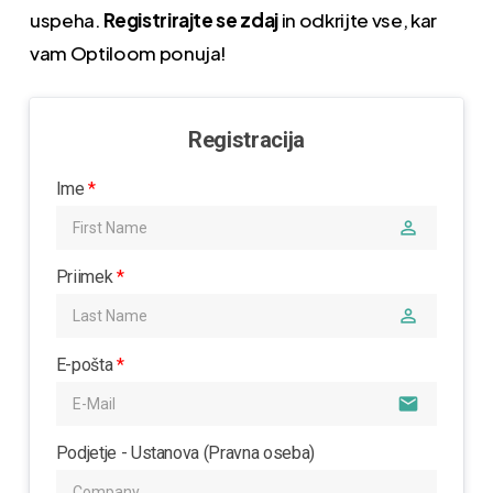
uspeha.
Registrirajte se zdaj
in odkrijte vse, kar
vam Optiloom ponuja!
Registracija
Ime
*
perm_identity
Priimek
*
perm_identity
E-pošta
*
email
Podjetje - Ustanova (Pravna oseba)