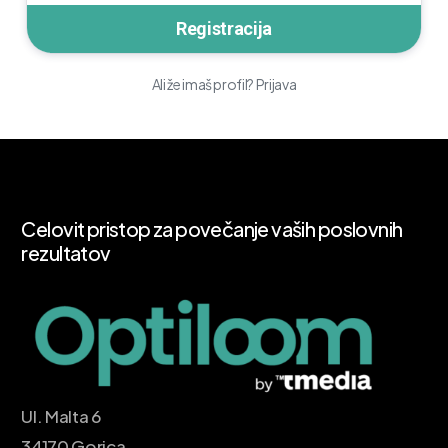
Ali že imaš profil? Prijava
Celovit
pristop
za
povečanje
vaših
poslovnih
rezultatov
Ul. Malta 6
34170 Gorica